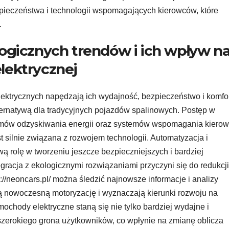
pieczeństwa i technologii wspomagających kierowców, które
.
gicznych trendów i ich wpływ n
elektrycznej
ktrycznych napędzają ich wydajność, bezpieczeństwo i komfo
alternatywą dla tradycyjnych pojazdów spalinowych. Postęp w
temów odzyskiwania energii oraz systemów wspomagania kiero
st silnie związana z rozwojem technologii. Automatyzacja i
ą rolę w tworzeniu jeszcze bezpieczniejszych i bardziej
gracja z ekologicznymi rozwiązaniami przyczyni się do redukcji
s://neoncars.pl/ można śledzić najnowsze informacje i analizy
ują nowoczesną motoryzację i wyznaczają kierunki rozwoju na
mochody elektryczne staną się nie tylko bardziej wydajne i
 szerokiego grona użytkowników, co wpłynie na zmianę oblicza