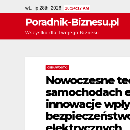
Skip
wt.. lip 28th, 2026
10:24:19 AM
to
Poradnik-Biznesu.pl
content
Wszystko dla Twojego Biznesu
CIEKAWOSTKI
Nowoczesne te
samochodach e
innowacje wpły
bezpieczeństw
elektrycznych