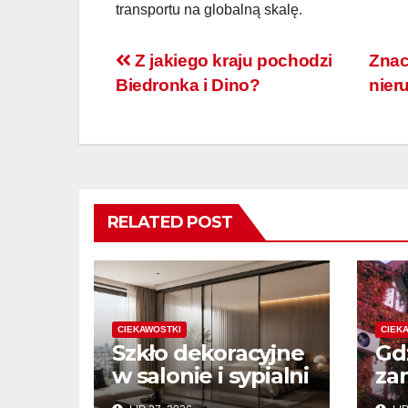
transportu na globalną skalę.
Nawigacja
Z jakiego kraju pochodzi
Znac
Biedronka i Dino?
nier
wpisu
RELATED POST
CIEKAWOSTKI
CIEK
Szkło dekoracyjne
Gd
w salonie i sypialni
za
– jak wykorzystać
kl