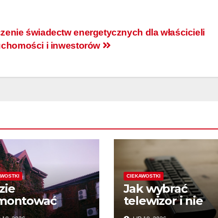
zenie świadectw energetycznych dla właścicieli
uchomości i inwestorów
AWOSTKI
CIEKAWOSTKI
zie
Jak wybrać
montować
telewizor i nie
imatyzator w
przepłacić?