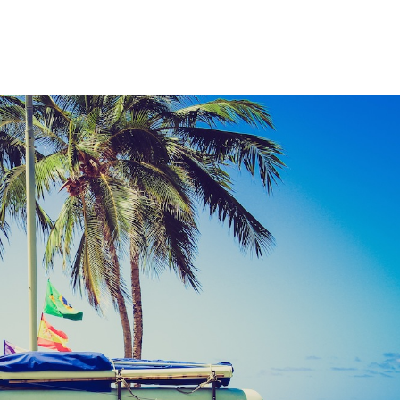
NOWOCZESNA TECHNOLOGIA
CIE
Jak
S
przygotować
d