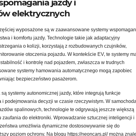
spomagania jazdy i
ów elektrycznych
częściej wyposażone są w zaawansowane systemy wspomagan
twa i komfortu jazdy. Technologie takie jak adaptacyjny
trzegania o kolizji, korzystają z rozbudowanych czujników,
nitorowanie otoczenia pojazdu. W kontekście EV, te systemy m
tabilność i kontrolę nad pojazdem, zwłaszcza w trudnych
nsowane systemy hamowania automatycznego mogą zapobiec
ewniając bezpieczeństwo pasażerom.
ą systemy autonomicznej jazdy, które integrują funkcje
 i podejmowania decyzji w czasie rzeczywistym. W samochod
ojazdów spalinowych, technologie te odgrywają jeszcze większą
aufania do elektroniki. Wprowadzanie sztucznej inteligencji i
zeństwa umożliwia dynamiczne dostosowywanie się do
szy poziom ochrony. Na blogu https://neoncars.pl/ można znal