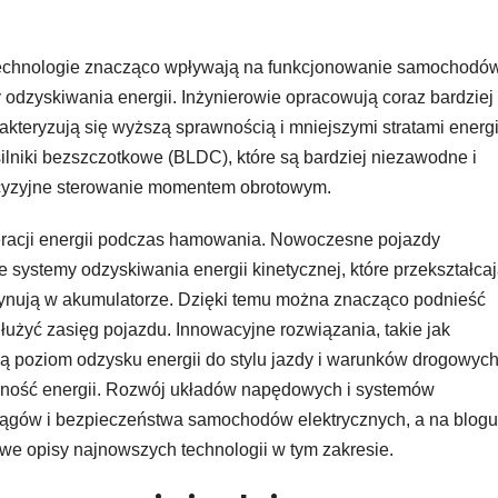
echnologie znacząco wpływają na funkcjonowanie samochodó
 odzyskiwania energii. Inżynierowie opracowują coraz bardziej
akteryzują się wyższą sprawnością i mniejszymi stratami energi
lniki bezszczotkowe (BLDC), które są bardziej niezawodne i
ecyzyjne sterowanie momentem obrotowym.
racji energii podczas hamowania. Nowoczesne pojazdy
ystemy odzyskiwania energii kinetycznej, które przekształca
zynują w akumulatorze. Dzięki temu można znacząco podnieść
użyć zasięg pojazdu. Innowacyjne rozwiązania, takie jak
ą poziom odzysku energii do stylu jazdy i warunków drogowych
ędność energii. Rozwój układów napędowych i systemów
siągów i bezpieczeństwa samochodów elektrycznych, a na blogu
e opisy najnowszych technologii w tym zakresie.