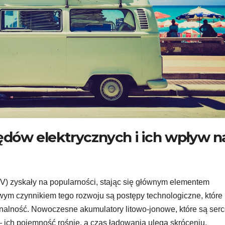
się do
w 
LIP 27, 2026
L
stworzenia
sy
strony
w
internetowej,
j
żeby uniknąć
n
chaosu?
m
ędów elektrycznych i ich wpływ n
V) zyskały na popularności, stając się głównym elementem
wym czynnikiem tego rozwoju są postępy technologiczne, które
onalność. Nowoczesne akumulatory litowo-jonowe, które są ser
— ich pojemność rośnie, a czas ładowania ulega skróceniu.